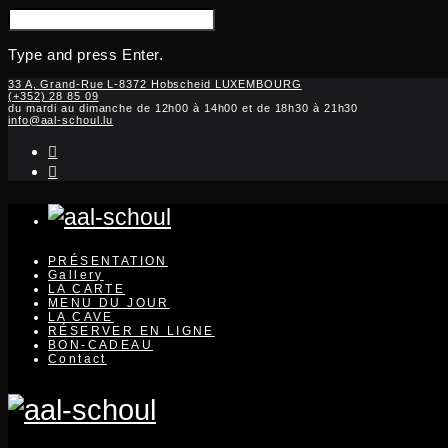
SEARCH
FOR:
Type and press Enter.
Skip
33 A, Grand-Rue L-8372 Hobscheid LUXEMBOURG
(+352) 28 85 09
to
du mardi au dimanche de 12h00 à 14h00 et de 18h30 à 21h30
content
info@aal-schoul.lu
instagram
facebook-
f
PRÉSENTATION
Gallery
LA CARTE
MENU DU JOUR
LA CAVE
RÉSERVER EN LIGNE
BON-CADEAU
Contact