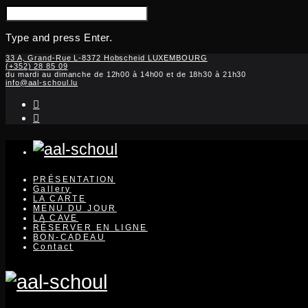
SEARCH
FOR:
Type and press Enter.
Skip
33 A, Grand-Rue L-8372 Hobscheid LUXEMBOURG
(+352) 28 85 09
to
du mardi au dimanche de 12h00 à 14h00 et de 18h30 à 21h30
content
info@aal-schoul.lu
instagram
facebook-
f
PRÉSENTATION
Gallery
LA CARTE
MENU DU JOUR
LA CAVE
RÉSERVER EN LIGNE
BON-CADEAU
Contact