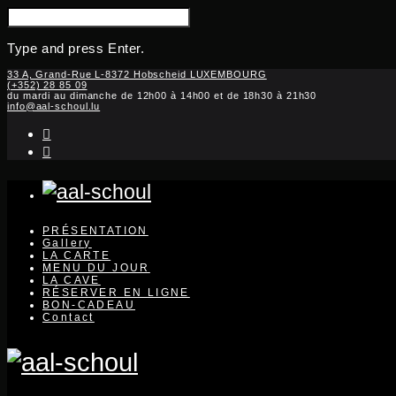
SEARCH
FOR:
Type and press Enter.
Skip
33 A, Grand-Rue L-8372 Hobscheid LUXEMBOURG
(+352) 28 85 09
to
du mardi au dimanche de 12h00 à 14h00 et de 18h30 à 21h30
content
info@aal-schoul.lu
instagram
facebook-
f
PRÉSENTATION
Gallery
LA CARTE
MENU DU JOUR
LA CAVE
RÉSERVER EN LIGNE
BON-CADEAU
Contact